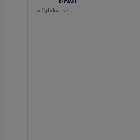
E-POST
ulf@htkab.se