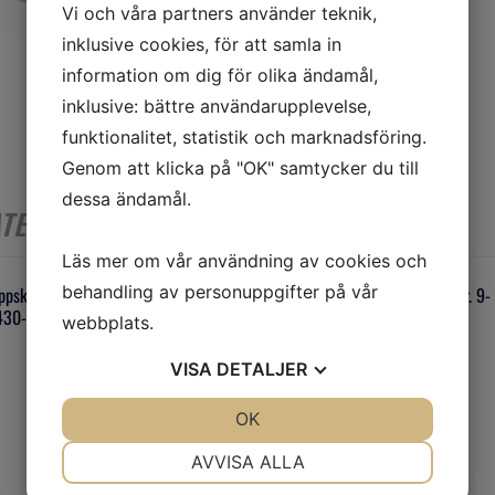
Vi och våra partners använder teknik,
inklusive cookies, för att samla in
information om dig för olika ändamål,
inklusive: bättre användarupplevelse,
funktionalitet, statistik och marknadsföring.
Genom att klicka på "OK" samtycker du till
dessa ändamål.
ATERADE PRODUKTER
Läs mer om vår användning av cookies och
behandling av personuppgifter på vår
ppskruv TS430/6 Art.Nr. 9-
Tippskruv TS-430/1 Art.Nr. 9-
430-6
0430-1
webbplats.
VISA
DETALJER
JA
NEJ
OK
JA
NEJ
NÖDVÄNDIG
INSTÄLLNINGAR
AVVISA ALLA