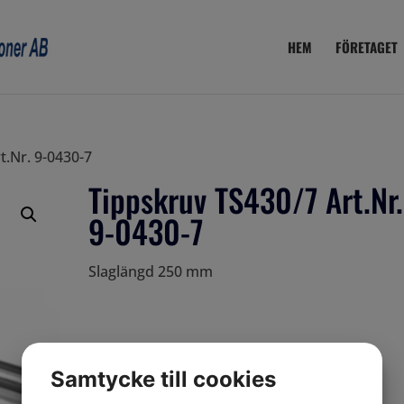
HEM
FÖRETAGET
t.Nr. 9-0430-7
Tippskruv TS430/7 Art.Nr.
9-0430-7
Slaglängd 250 mm
Samtycke till cookies